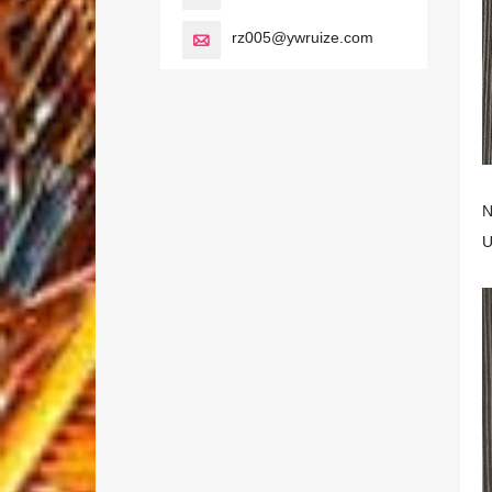
rz005@ywruize.com

N
U