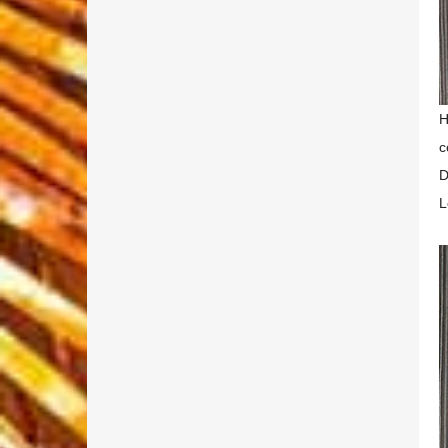
H
c
D
L