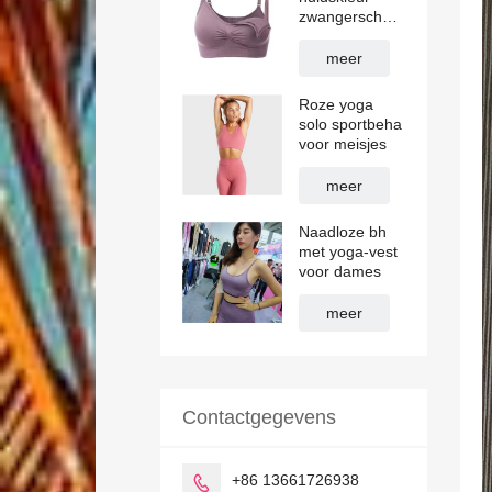
zwangerschaps-
sportbeha
meer
Roze yoga
solo sportbeha
voor meisjes
meer
Naadloze bh
met yoga-vest
voor dames
meer
Contactgegevens
+86 13661726938
