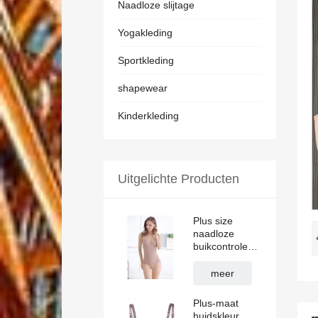
Naadloze slijtage
Yogakleding
Sportkleding
shapewear
Kinderkleding
Uitgelichte Producten
Plus size
naadloze
buikcontrole
shapewear
met BH
meer
Plus-maat
huidskleur