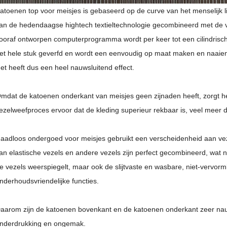
atoenen top voor meisjes is gebaseerd op de curve van het menselijk l
an de hedendaagse hightech textieltechnologie gecombineerd met de v
ooraf ontworpen computerprogramma wordt per keer tot een cilindrisc
et hele stuk geverfd en wordt een eenvoudig op maat maken en naaien
et heeft dus een heel nauwsluitend effect.
mdat de katoenen onderkant van meisjes geen zijnaden heeft, zorgt h
ezelweefproces ervoor dat de kleding superieur rekbaar is, veel meer
aadloos ondergoed voor meisjes gebruikt een verscheidenheid aan ve
an elastische vezels en andere vezels zijn perfect gecombineerd, wat 
e vezels weerspiegelt, maar ook de slijtvaste en wasbare, niet-vervor
nderhoudsvriendelijke functies.
aarom zijn de katoenen bovenkant en de katoenen onderkant zeer nau
nderdrukking en ongemak.