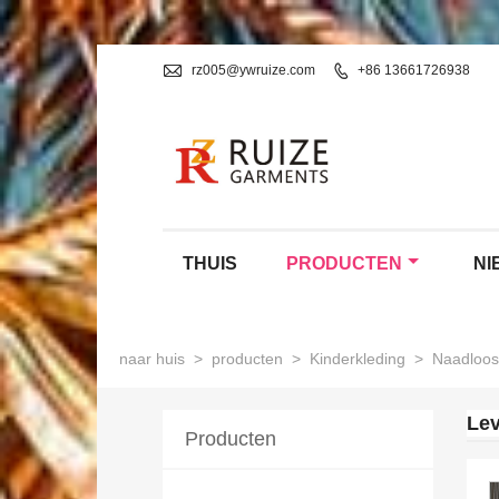

rz005@ywruize.com

+86 13661726938
THUIS
PRODUCTEN
NI
naar huis
>
producten
>
Kinderkleding
>
Naadloos
Lev
Producten