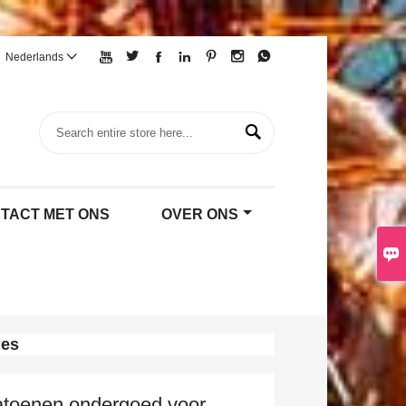







Nederlands


TACT MET ONS
OVER ONS


mes
atoenen ondergoed voor