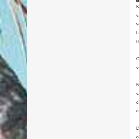
K
v
v
h
H
O
v
N
v
d
o
D
o